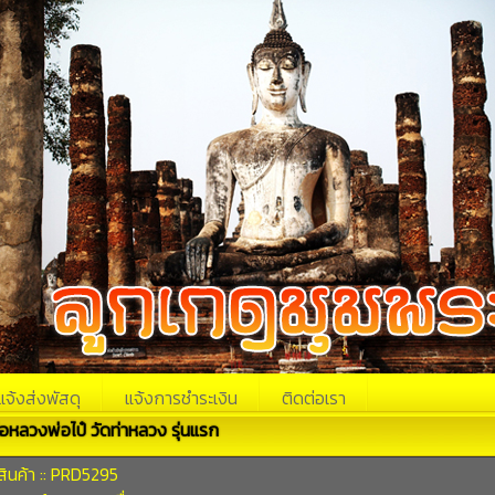
แจ้งส่งพัสดุ
แจ้งการชำระเงิน
ติดต่อเรา
่อหลวงพ่อไป๋ วัดท่าหลวง รุ่นแรก
ินค้า :: PRD5295