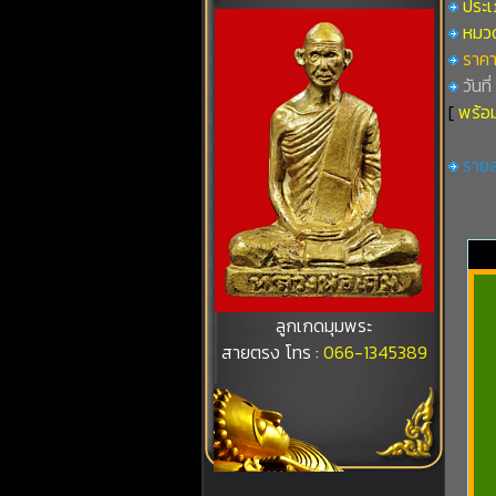
ประเ
หมวดท
ราคา
วันที
[
พร้อม
รายล
ลูกเกดมุมพระ
สายตรง โทร :
066-1345389