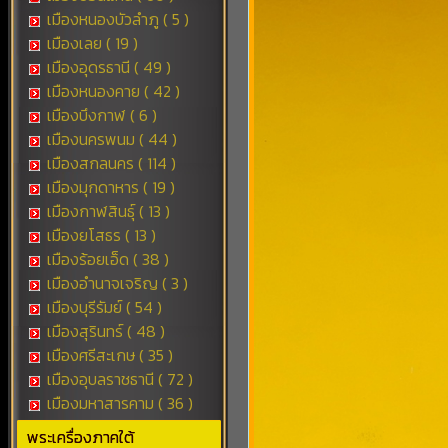
เมืองหนองบัวลำภู ( 5 )
เมืองเลย ( 19 )
เมืองอุดรธานี ( 49 )
เมืองหนองคาย ( 42 )
เมืองบึงกาฬ ( 6 )
เมืองนครพนม ( 44 )
เมืองสกลนคร ( 114 )
เมืองมุกดาหาร ( 19 )
เมืองกาฬสินธุ์ ( 13 )
เมืองยโสธร ( 13 )
เมืองร้อยเอ็ด ( 38 )
เมืองอำนาจเจริญ ( 3 )
เมืองบุรีรัมย์ ( 54 )
เมืองสุรินทร์ ( 48 )
เมืองศรีสะเกษ ( 35 )
เมืองอุบลราชธานี ( 72 )
เมืองมหาสารคาม ( 36 )
พระเครื่องภาคใต้