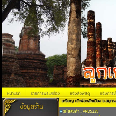
หน้าแรก
รายการพระเครื่อง
แจ้งส่งพัสดุ
แจ้งการช
เหรียญ เจ้าพ่อหลักเมือง จ.สมุทร
รหัสสินค้า :: PRD5235