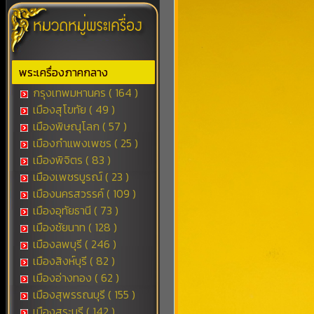
พระเครื่องภาคกลาง
กรุงเทพมหานคร ( 164 )
เมืองสุโขทัย ( 49 )
เมืองพิษณุโลก ( 57 )
เมืองกำแพงเพชร ( 25 )
เมืองพิจิตร ( 83 )
เมืองเพชรบูรณ์ ( 23 )
เมืองนครสวรรค์ ( 109 )
เมืองอุทัยธานี ( 73 )
เมืองชัยนาท ( 128 )
เมืองลพบุรี ( 246 )
เมืองสิงห์บุรี ( 82 )
เมืองอ่างทอง ( 62 )
เมืองสุพรรณบุรี ( 155 )
เมืองสระบุรี ( 142 )