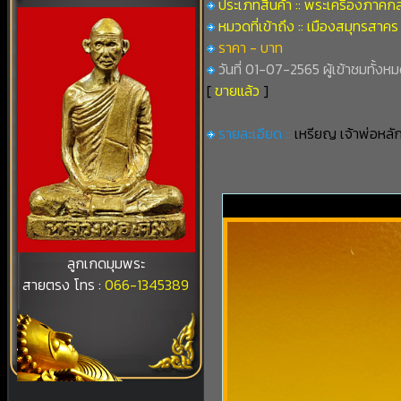
ประเภทสินค้า :: พระเครื่องภาคก
หมวดที่เข้าถึง :: เมืองสมุทรสาคร
ราคา - บาท
วันที่ 01-07-2565 ผู้เข้าชมทั้งหม
[
ขายแล้ว
]
รายละเอียด ::
เหรียญ เจ้าพ่อหลั
ลูกเกดมุมพระ
สายตรง โทร :
066-1345389