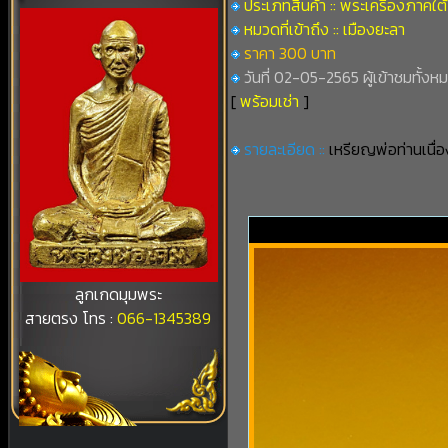
ประเภทสินค้า :: พระเครื่องภาคใต้
หมวดที่เข้าถึง :: เมืองยะลา
ราคา 300 บาท
วันที่ 02-05-2565 ผู้เข้าชมทั้งห
[
พร้อมเช่า
]
รายละเอียด ::
เหรียญพ่อท่านเนื่อ
ลูกเกดมุมพระ
สายตรง โทร :
066-1345389