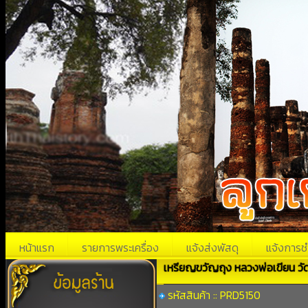
หน้าแรก
รายการพระเครื่อง
แจ้งส่งพัสดุ
แจ้งการช
เหรียญขวัญถุง หลวงพ่อเขียน วั
รหัสสินค้า :: PRD5150