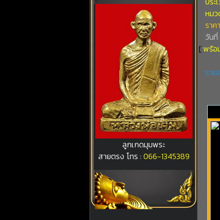
ประเภ
หมวดท
ราคา
วันที
[
พร้อม
รายล
ลูกเกดมุมพระ
สายตรง โทร :
066-1345389