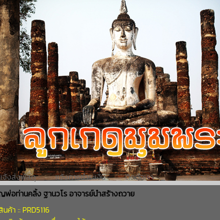
แจ้งส่งพัสดุ
แจ้งการชำระเงิน
ติดต่อเรา
ญพ่อท่านคลิ้ง ฐานวโร อาจารย์นำสร้างถวาย
ินค้า :: PRD5116