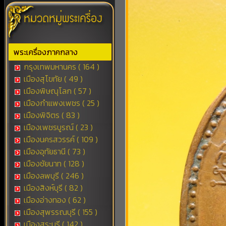
พระเครื่องภาคกลาง
กรุงเทพมหานคร ( 164 )
เมืองสุโขทัย ( 49 )
เมืองพิษณุโลก ( 57 )
เมืองกำแพงเพชร ( 25 )
เมืองพิจิตร ( 83 )
เมืองเพชรบูรณ์ ( 23 )
เมืองนครสวรรค์ ( 109 )
เมืองอุทัยธานี ( 73 )
เมืองชัยนาท ( 128 )
เมืองลพบุรี ( 246 )
เมืองสิงห์บุรี ( 82 )
เมืองอ่างทอง ( 62 )
เมืองสุพรรณบุรี ( 155 )
เมืองสระบุรี ( 142 )