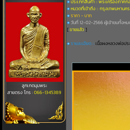
ประเภทสินค้า :: พระเครื่องภาคก
หมวดที่เข้าถึง :: กรุงเทพมหานคร
ราคา - บาท
วันที่ 12-02-2566 ผู้เข้าชมทั้งหม
[
ขายแล้ว
]
รายละเอียด ::
เนื้อผงหลวงพ่อประ
ลูกเกดมุมพระ
สายตรง โทร :
066-1345389