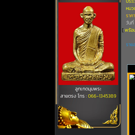
ประเ
หมวดท
ราคา
วันที
[
พร้อม
รายล
ลูกเกดมุมพระ
สายตรง โทร :
066-1345389