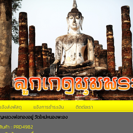
แจ้งส่งพัสดุ
แจ้งการชำระเงิน
ติดต่อเรา
ยญหลวงพ่อทองอยู่ วัดใหม่หนองพะอง
สินค้า :: PRD4982