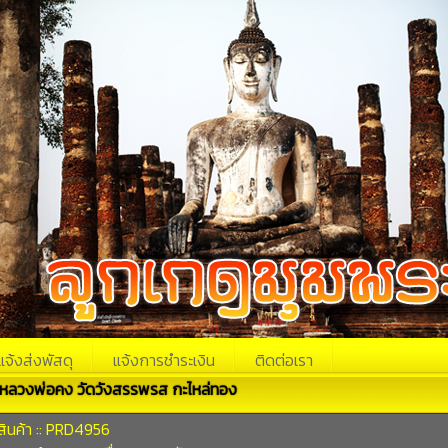
แจ้งส่งพัสดุ
แจ้งการชำระเงิน
ติดต่อเรา
หลวงพ่อคง วัดวังสรรพรส กะไหล่ทอง
สินค้า :: PRD4956