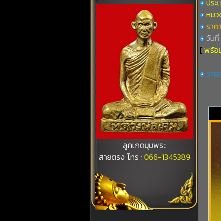
ประเ
หมวดท
ราคา
วันที
[
พร้อม
รายล
ลูกเกดมุมพระ
สายตรง โทร :
066-1345389