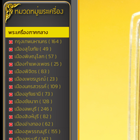
พระเครื่องภาคกลาง
กรุงเทพมหานคร ( 164 )
เมืองสุโขทัย ( 49 )
เมืองพิษณุโลก ( 57 )
เมืองกำแพงเพชร ( 25 )
เมืองพิจิตร ( 83 )
เมืองเพชรบูรณ์ ( 23 )
เมืองนครสวรรค์ ( 109 )
เมืองอุทัยธานี ( 73 )
เมืองชัยนาท ( 128 )
เมืองลพบุรี ( 246 )
เมืองสิงห์บุรี ( 82 )
เมืองอ่างทอง ( 62 )
เมืองสุพรรณบุรี ( 155 )
เมืองสระบุรี ( 142 )