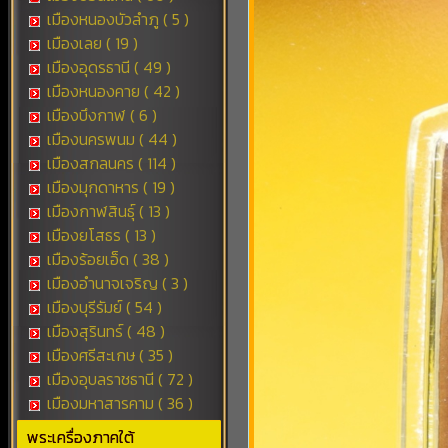
เมืองหนองบัวลำภู ( 5 )
เมืองเลย ( 19 )
เมืองอุดรธานี ( 49 )
เมืองหนองคาย ( 42 )
เมืองบึงกาฬ ( 6 )
เมืองนครพนม ( 44 )
เมืองสกลนคร ( 114 )
เมืองมุกดาหาร ( 19 )
เมืองกาฬสินธุ์ ( 13 )
เมืองยโสธร ( 13 )
เมืองร้อยเอ็ด ( 38 )
เมืองอำนาจเจริญ ( 3 )
เมืองบุรีรัมย์ ( 54 )
เมืองสุรินทร์ ( 48 )
เมืองศรีสะเกษ ( 35 )
เมืองอุบลราชธานี ( 72 )
เมืองมหาสารคาม ( 36 )
พระเครื่องภาคใต้