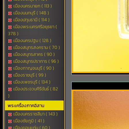
เมืองนครนายก ( 113 )
เมืองนนทบุรี ( 148 )
เมืองปทุมธานี ( 114 )
เมืองพระนครศรีอยุธยา (
378 )
เมืองนครปฐม ( 128 )
เมืองสมุทรสงคราม ( 70 )
เมืองสมุทรสาคร ( 90 )
เมืองสมุทรปราการ ( 96 )
เมืองกาญจนบุรี ( 90 )
เมืองราชบุรี ( 99 )
เมืองเพชรบุรี ( 134 )
เมืองประจวบคีรีขันธ์ ( 82
)
พระเครื่องภาคอิสาน
เมืองนครราชสีมา ( 143 )
เมืองชัยภูมิ ( 41 )
เมืองขอนแก่น ( 60 )