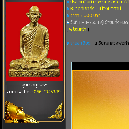
ประเภทสินค้า :: พระเครื่องภาคใต้
หมวดที่เข้าถึง :: เมืองปัตตานี
ราคา 2,000 บาท
วันที่ 11-11-2564 ผู้เข้าชมทั้งหมด 
[
พร้อมเช่า
]
รายละเอียด ::
เหรียญหลวงพ่อท่
ลูกเกดมุมพระ
สายตรง โทร :
066-1345389