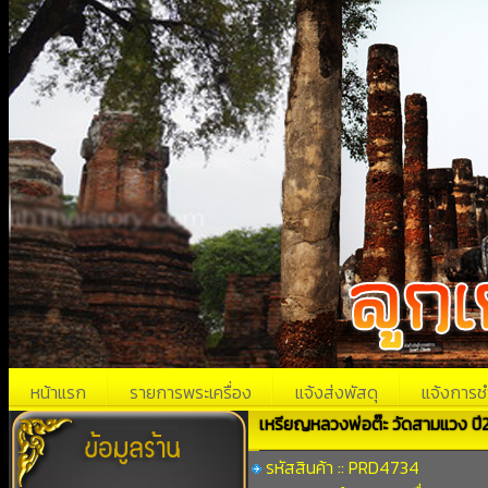
หน้าแรก
รายการพระเครื่อง
แจ้งส่งพัสดุ
แจ้งการช
เหรียญหลวงพ่อต๊ะ วัดสามแวง ปี2
รหัสสินค้า :: PRD4734