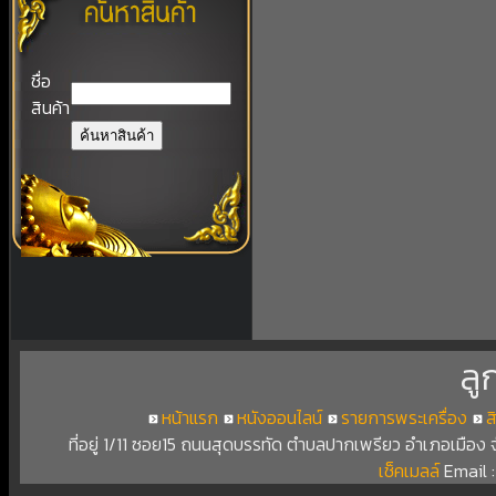
ชื่อ
สินค้า
ลู
หน้าแรก
หนังออนไลน์
รายการพระเครื่อง
ส
ที่อยู่ 1/11 ซอย15 ถนนสุดบรรทัด ตำบลปากเพรียว อำเภอเมือง
เช็คเมลล์
Email 