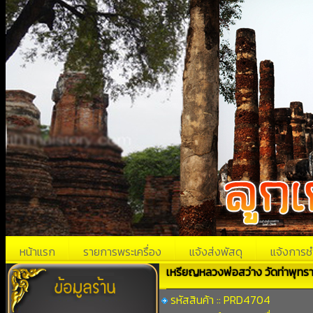
หน้าแรก
รายการพระเครื่อง
แจ้งส่งพัสดุ
แจ้งการช
เหรียญหลวงพ่อสว่าง วัดท่าพุทรา
รหัสสินค้า :: PRD4704