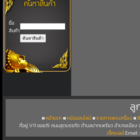
ชื่อ
สินค้า
ลู
หน้าแรก
หนังออนไลน์
รายการพระเครื่อง
ส
ที่อยู่ 1/11 ซอย15 ถนนสุดบรรทัด ตำบลปากเพรียว อำเภอเมือง
เช็คเมลล์
Email 