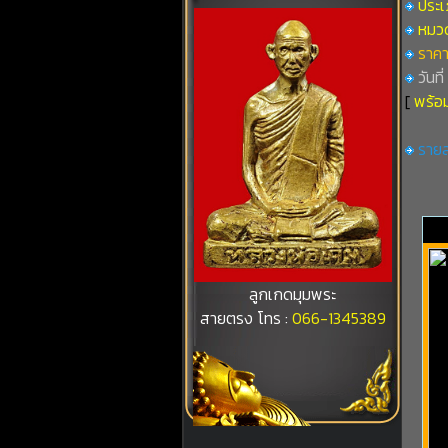
ประเ
หมวดท
ราคา
วันที
[
พร้อม
รายล
ลูกเกดมุมพระ
สายตรง โทร :
066-1345389