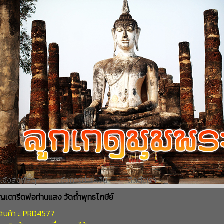
แจ้งส่งพัสดุ
แจ้งการชำระเงิน
ติดต่อเรา
ญเตารีดพ่อท่านแสง วัดถ้ำพุทธโกษีย์
สินค้า :: PRD4577