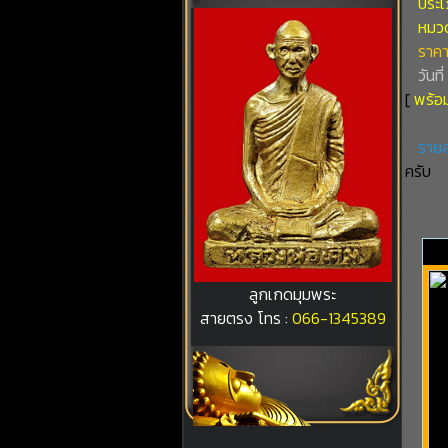
ประเภ
หมวดท
ราคา
วันที
[
พร้อม
รายล
ครับ
ลูกเกดมุมพระ
สายตรง โทร :
066-1345389