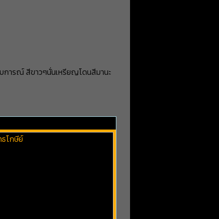
สบการณ์ สีขาวๆนั่นเหรียญโดนสีมานะ