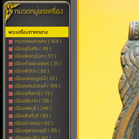
พระเครื่องภาคกลาง
กรุงเทพมหานคร ( 164 )
เมืองสุโขทัย ( 49 )
เมืองพิษณุโลก ( 57 )
เมืองกำแพงเพชร ( 25 )
เมืองพิจิตร ( 83 )
เมืองเพชรบูรณ์ ( 23 )
เมืองนครสวรรค์ ( 109 )
เมืองอุทัยธานี ( 73 )
เมืองชัยนาท ( 128 )
เมืองลพบุรี ( 246 )
เมืองสิงห์บุรี ( 82 )
เมืองอ่างทอง ( 62 )
เมืองสุพรรณบุรี ( 155 )
เมืองสระบุรี ( 142 )