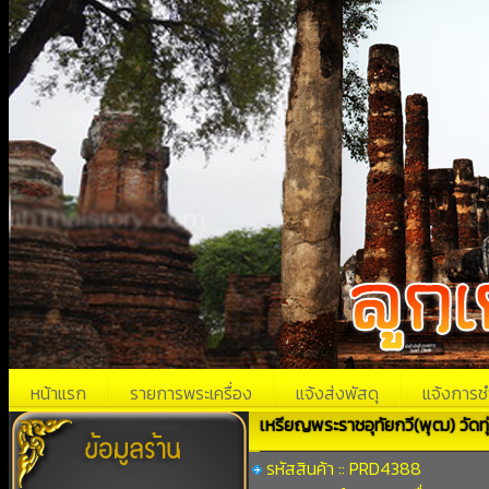
หน้าแรก
รายการพระเครื่อง
แจ้งส่งพัสดุ
แจ้งการช
เหรียญพระราชอุทัยกวี(พุฒ) วัดทุ่
รหัสสินค้า :: PRD4388