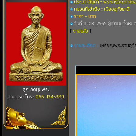
ประเภทสินค้า :: พระเครื่องภาคก
หมวดที่เข้าถึง :: เมืองอุทัยธานี
ราคา - บาท
วันที่ 11-03-2565 ผู้เข้าชมทั้งหม
[
ขายแล้ว
]
รายละเอียด ::
เหรียญพระราชอุทัยก
ลูกเกดมุมพระ
สายตรง โทร :
066-1345389