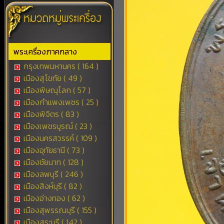
พระเครื่องภาคกลาง
กรุงเทพมหานคร ( 164 )
เมืองสุโขทัย ( 49 )
เมืองพิษณุโลก ( 57 )
เมืองกำแพงเพชร ( 25 )
เมืองพิจิตร ( 83 )
เมืองเพชรบูรณ์ ( 23 )
เมืองนครสวรรค์ ( 109 )
เมืองอุทัยธานี ( 73 )
เมืองชัยนาท ( 128 )
เมืองลพบุรี ( 246 )
เมืองสิงห์บุรี ( 82 )
เมืองอ่างทอง ( 62 )
เมืองสุพรรณบุรี ( 155 )
เมืองสระบุรี ( 142 )