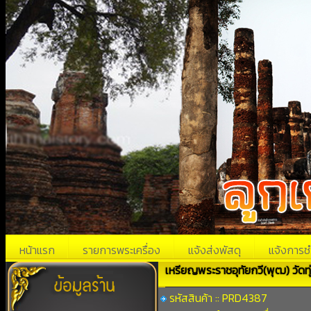
หน้าแรก
รายการพระเครื่อง
แจ้งส่งพัสดุ
แจ้งการช
เหรียญพระราชอุทัยกวี(พุฒ) วัดทุ่
รหัสสินค้า :: PRD4387