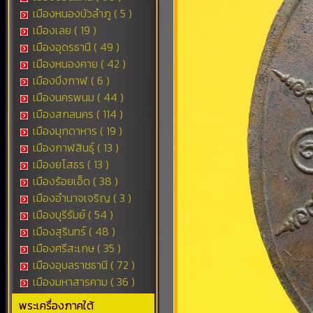
เมืองหนองบัวลำภู ( 5 )
เมืองเลย ( 19 )
เมืองอุดรธานี ( 49 )
เมืองหนองคาย ( 42 )
เมืองบึงกาฬ ( 6 )
เมืองนครพนม ( 44 )
เมืองสกลนคร ( 114 )
เมืองมุกดาหาร ( 19 )
เมืองกาฬสินธุ์ ( 13 )
เมืองยโสธร ( 13 )
เมืองร้อยเอ็ด ( 38 )
เมืองอำนาจเจริญ ( 3 )
เมืองบุรีรัมย์ ( 54 )
เมืองสุรินทร์ ( 48 )
เมืองศรีสะเกษ ( 35 )
เมืองอุบลราชธานี ( 72 )
เมืองมหาสารคาม ( 36 )
พระเครื่องภาคใต้