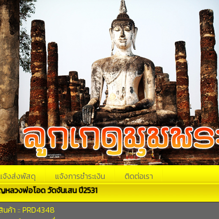
แจ้งส่งพัสดุ
แจ้งการชำระเงิน
ติดต่อเรา
ญหลวงพ่อโอด วัดจันเสน ปี2531
สินค้า :: PRD4348