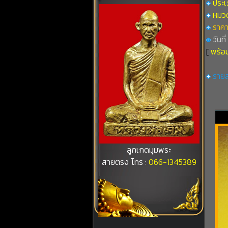
ประเ
หมวดท
ราคา
วันที
[
พร้อม
รายล
ลูกเกดมุมพระ
สายตรง โทร :
066-1345389