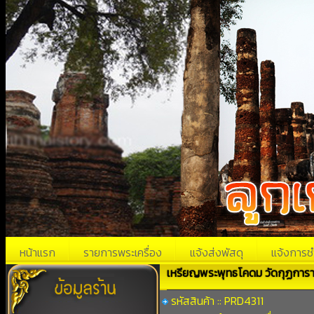
หน้าแรก
รายการพระเครื่อง
แจ้งส่งพัสดุ
แจ้งการช
เหรียญพระพุทธโคดม วัดกุฏการา
รหัสสินค้า :: PRD4311