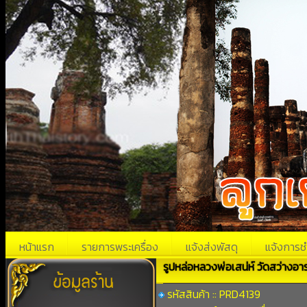
หน้าแรก
รายการพระเครื่อง
แจ้งส่งพัสดุ
แจ้งการช
รูปหล่อหลวงพ่อเสน่ห์ วัดสว่างอ
รหัสสินค้า :: PRD4139