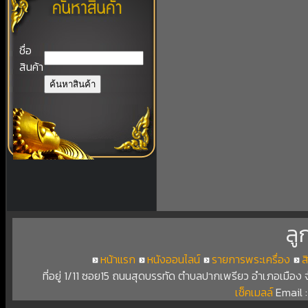
ชื่อ
สินค้า
ลู
หน้าแรก
หนังออนไลน์
รายการพระเครื่อง
ส
ที่อยู่ 1/11 ซอย15 ถนนสุดบรรทัด ตำบลปากเพรียว อำเภอเมือง
เช็คเมลล์
Email 