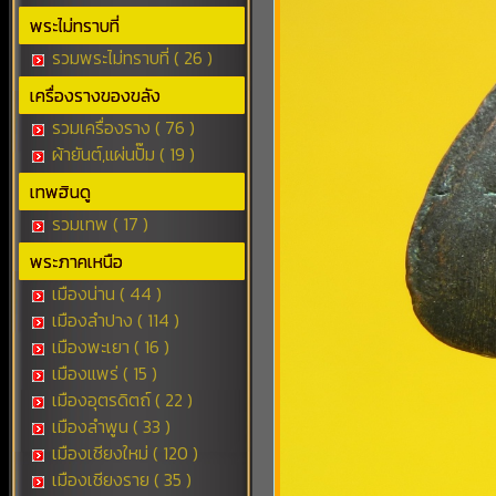
พระไม่ทราบที่
รวมพระไม่ทราบที่ ( 26 )
เครื่องรางของขลัง
รวมเครื่องราง ( 76 )
ผ้ายันต์,แผ่นปั๊ม ( 19 )
เทพฮินดู
รวมเทพ ( 17 )
พระภาคเหนือ
เมืองน่าน ( 44 )
เมืองลำปาง ( 114 )
เมืองพะเยา ( 16 )
เมืองแพร่ ( 15 )
เมืองอุตรดิตถ์ ( 22 )
เมืองลำพูน ( 33 )
เมืองเชียงใหม่ ( 120 )
เมืองเชียงราย ( 35 )