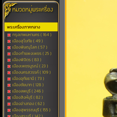
พระเครื่องภาคกลาง
กรุงเทพมหานคร ( 164 )
เมืองสุโขทัย ( 49 )
เมืองพิษณุโลก ( 57 )
เมืองกำแพงเพชร ( 25 )
เมืองพิจิตร ( 83 )
เมืองเพชรบูรณ์ ( 23 )
เมืองนครสวรรค์ ( 109 )
เมืองอุทัยธานี ( 73 )
เมืองชัยนาท ( 128 )
เมืองลพบุรี ( 246 )
เมืองสิงห์บุรี ( 82 )
เมืองอ่างทอง ( 62 )
เมืองสุพรรณบุรี ( 155 )
เมืองสระบุรี ( 142 )