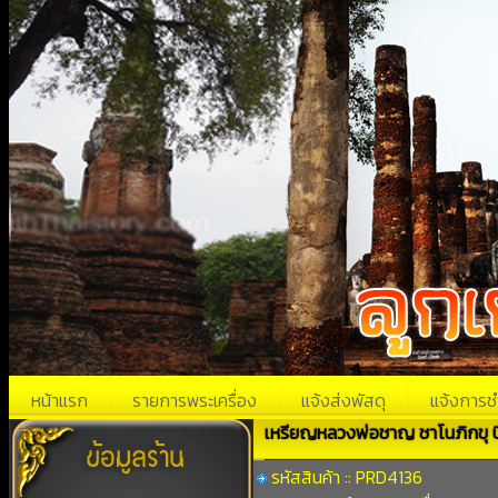
หน้าแรก
รายการพระเครื่อง
แจ้งส่งพัสดุ
แจ้งการช
เหรียญหลวงพ่อชาญ ชาโนภิกขุ ป
รหัสสินค้า :: PRD4136