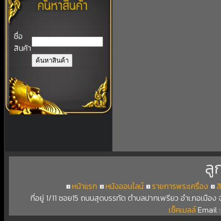
ชื่อ
สินค้า
ลู
หน้าแรก
หนังออนไลน์
รายการพระเครื่อง
ส
ที่อยู่ 1/11 ซอย15 ถนนสุดบรรทัด ตำบลปากเพรียว อำเภอเมือง
เช็คเมลล์
Email 