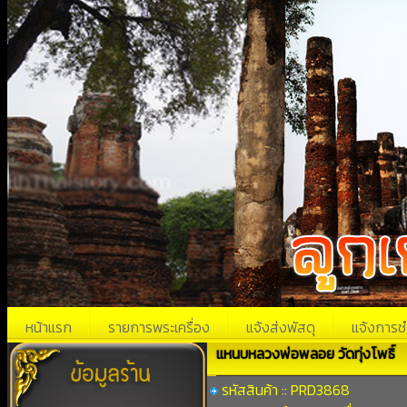
หน้าแรก
รายการพระเครื่อง
แจ้งส่งพัสดุ
แจ้งการช
แหนบหลวงพ่อพลอย วัดทุ่งโพธิ์
รหัสสินค้า :: PRD3868