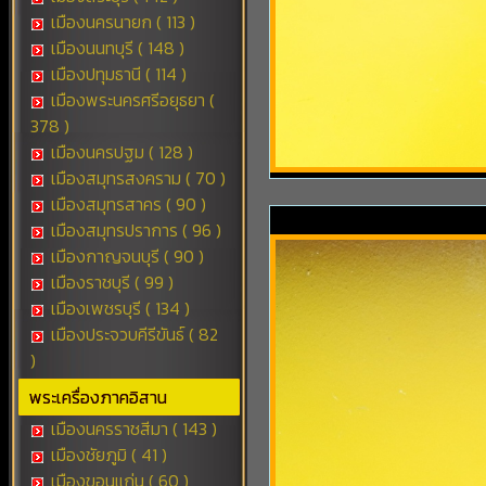
เมืองนครนายก ( 113 )
เมืองนนทบุรี ( 148 )
เมืองปทุมธานี ( 114 )
เมืองพระนครศรีอยุธยา (
378 )
เมืองนครปฐม ( 128 )
เมืองสมุทรสงคราม ( 70 )
เมืองสมุทรสาคร ( 90 )
เมืองสมุทรปราการ ( 96 )
เมืองกาญจนบุรี ( 90 )
เมืองราชบุรี ( 99 )
เมืองเพชรบุรี ( 134 )
เมืองประจวบคีรีขันธ์ ( 82
)
พระเครื่องภาคอิสาน
เมืองนครราชสีมา ( 143 )
เมืองชัยภูมิ ( 41 )
เมืองขอนแก่น ( 60 )