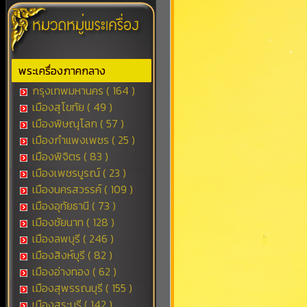
พระเครื่องภาคกลาง
กรุงเทพมหานคร ( 164 )
เมืองสุโขทัย ( 49 )
เมืองพิษณุโลก ( 57 )
เมืองกำแพงเพชร ( 25 )
เมืองพิจิตร ( 83 )
เมืองเพชรบูรณ์ ( 23 )
เมืองนครสวรรค์ ( 109 )
เมืองอุทัยธานี ( 73 )
เมืองชัยนาท ( 128 )
เมืองลพบุรี ( 246 )
เมืองสิงห์บุรี ( 82 )
เมืองอ่างทอง ( 62 )
เมืองสุพรรณบุรี ( 155 )
เมืองสระบุรี ( 142 )