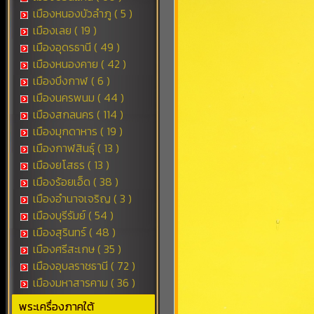
เมืองหนองบัวลำภู ( 5 )
เมืองเลย ( 19 )
เมืองอุดรธานี ( 49 )
เมืองหนองคาย ( 42 )
เมืองบึงกาฬ ( 6 )
เมืองนครพนม ( 44 )
เมืองสกลนคร ( 114 )
เมืองมุกดาหาร ( 19 )
เมืองกาฬสินธุ์ ( 13 )
เมืองยโสธร ( 13 )
เมืองร้อยเอ็ด ( 38 )
เมืองอำนาจเจริญ ( 3 )
เมืองบุรีรัมย์ ( 54 )
เมืองสุรินทร์ ( 48 )
เมืองศรีสะเกษ ( 35 )
เมืองอุบลราชธานี ( 72 )
เมืองมหาสารคาม ( 36 )
พระเครื่องภาคใต้