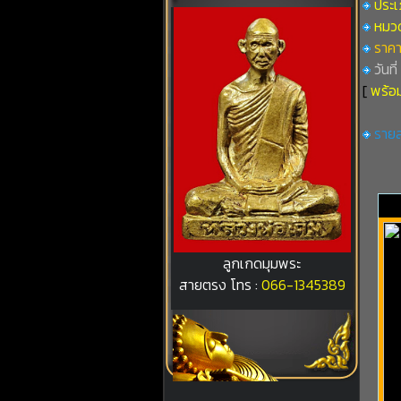
ประเ
หมวดท
ราคา
วันที
[
พร้อม
รายล
ลูกเกดมุมพระ
สายตรง โทร :
066-1345389