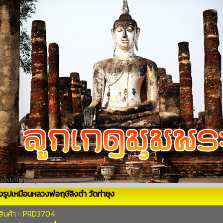
แจ้งส่งพัสดุ
แจ้งการชำระเงิน
ติดต่อเรา
ผงรูปเหมือนหลวงพ่อฤษีลิงดำ วัดท่าซุง
สินค้า :: PRD3704