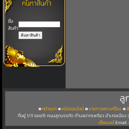
ชื่อ
สินค้า
ลู
หน้าแรก
หนังออนไลน์
รายการพระเครื่อง
ส
ที่อยู่ 1/11 ซอย15 ถนนสุดบรรทัด ตำบลปากเพรียว อำเภอเมือง
เช็คเมลล์
Email 