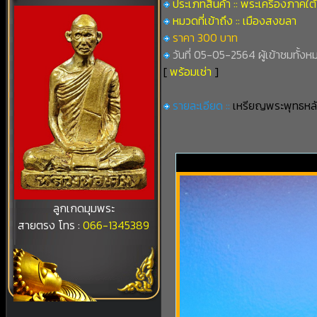
ประเภทสินค้า :: พระเครื่องภาคใต้
หมวดที่เข้าถึง :: เมืองสงขลา
ราคา 300 บาท
วันที่ 05-05-2564 ผู้เข้าชมทั้งห
[
พร้อมเช่า
]
รายละเอียด ::
เหรียญพระพุทธหลั
ลูกเกดมุมพระ
สายตรง โทร :
066-1345389