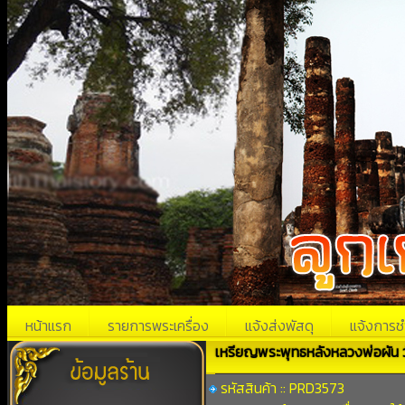
หน้าแรก
รายการพระเครื่อง
แจ้งส่งพัสดุ
แจ้งการช
เหรียญพระพุทธหลังหลวงพ่อผัน 
รหัสสินค้า :: PRD3573