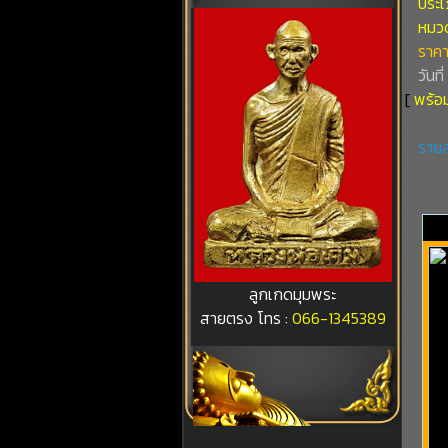
ประเ
หมวดท
ราคา
วันที
[
พร้อม
รายล
ลูกเกดมุมพระ
สายตรง โทร :
066-1345389