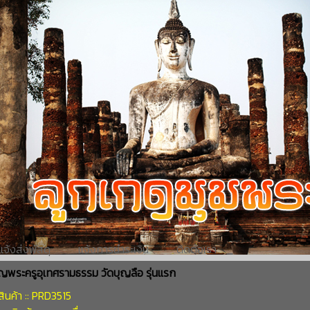
แจ้งส่งพัสดุ
แจ้งการชำระเงิน
ติดต่อเรา
ญพระครูอุเทศรามธรรม วัดบุญลือ รุ่นแรก
ินค้า :: PRD3515