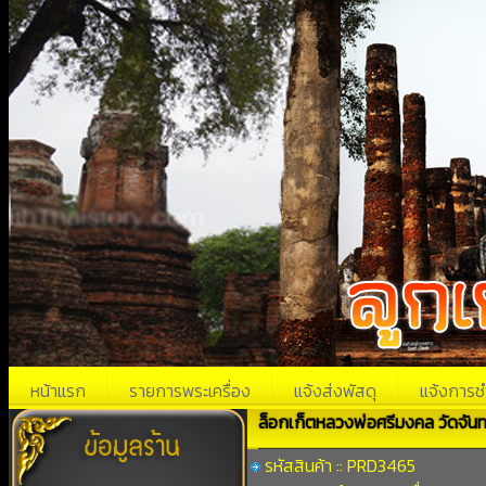
หน้าแรก
รายการพระเครื่อง
แจ้งส่งพัสดุ
แจ้งการช
ล็อกเก็ตหลวงพ่อศรีมงคล วัดจัน
รหัสสินค้า :: PRD3465