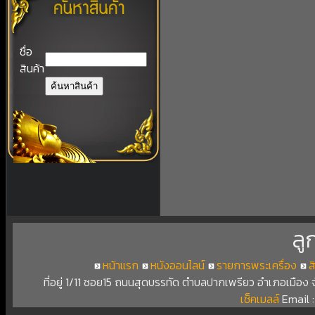
ชื่อ
สินค้า
ลู
หน้าแรก
หนังออนไลน์
รายการพระเครื่อง
ส
ที่อยู่ 1/11 ซอย15 ถนนสุดบรรทัด ตำบลปากเพรียว อำเภอเมือง
เช็คเมลล์
Email 