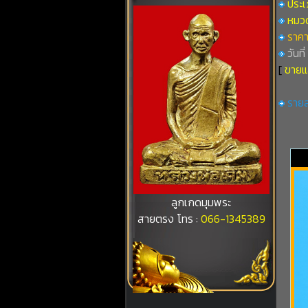
ประเ
หมวดท
ราคา
วันที
[
ขายแ
รายล
ลูกเกดมุมพระ
สายตรง โทร :
066-1345389