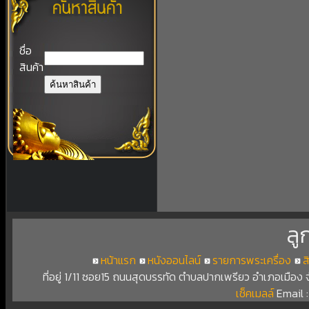
ชื่อ
สินค้า
ลู
หน้าแรก
หนังออนไลน์
รายการพระเครื่อง
ส
ที่อยู่ 1/11 ซอย15 ถนนสุดบรรทัด ตำบลปากเพรียว อำเภอเมือง
เช็คเมลล์
Email 