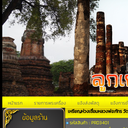
หน้าแรก
รายการพระเครื่อง
แจ้งส่งพัสดุ
แจ้งการช
เหรียญห่วงเชื่อมหลวงพ่อภัทร วัด
รหัสสินค้า :: PRD3401