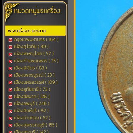
พระเครื่องภาคกลาง
กรุงเทพมหานคร ( 164 )
เมืองสุโขทัย ( 49 )
เมืองพิษณุโลก ( 57 )
เมืองกำแพงเพชร ( 25 )
เมืองพิจิตร ( 83 )
เมืองเพชรบูรณ์ ( 23 )
เมืองนครสวรรค์ ( 109 )
เมืองอุทัยธานี ( 73 )
เมืองชัยนาท ( 128 )
เมืองลพบุรี ( 246 )
เมืองสิงห์บุรี ( 82 )
เมืองอ่างทอง ( 62 )
เมืองสุพรรณบุรี ( 155 )
เมืองสระบุรี ( 142 )