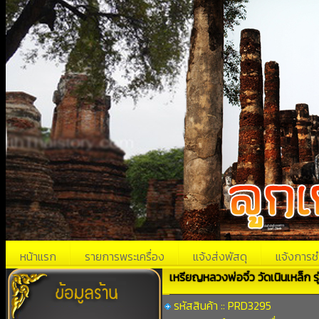
หน้าแรก
รายการพระเครื่อง
แจ้งส่งพัสดุ
แจ้งการช
เหรียญหลวงพ่อจิ๋ว วัดเนินเหล็ก ร
รหัสสินค้า :: PRD3295