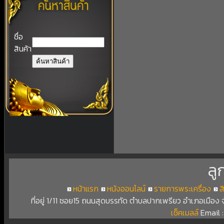
ชื่อ
สินค้า
ลู
หน้าแรก
หนังออนไลน์
รายการพระเครื่อง
ส
ที่อยู่ 1/11 ซอย15 ถนนสุดบรรทัด ตำบลปากเพรียว อำเภอเมือง
เช็คเมลล์
Email 