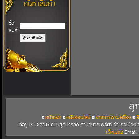
ชื่อ
สินค้า
ลู
หน้าแรก
หนังออนไลน์
รายการพระเครื่อง
ส
ที่อยู่ 1/11 ซอย15 ถนนสุดบรรทัด ตำบลปากเพรียว อำเภอเมือง
เช็คเมลล์
Email 