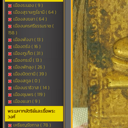
เมืองระนอง ( 9 )
เมืองสุราษฎร์ธานี ( 64 )
เมืองสงขลา ( 64 )
เมืองนครศรีธรรมราช (
158 )
เมืองพังงา ( 13 )
เมืองตรัง ( 16 )
เมืองภูเก็ต ( 31 )
เมืองกระบี่ ( 13 )
เมืองพัทลุง ( 26 )
เมืองปัตตานี ( 39 )
เมืองสตูล ( 0 )
เมืองนราธิวาส ( 14 )
เมืองชุมพร ( 119 )
เมืองยะลา ( 9 )
พระมหากษัตริย์และเชื้อพระ
วงศ์
เหรียญรัชกาล ( 78 )