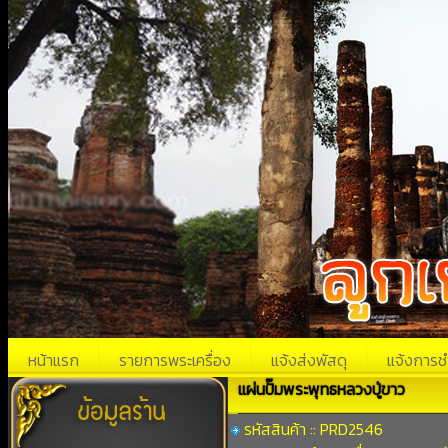
หน้าแรก
รายการพระเครื่อง
แจ้งส่งพัสดุ
แจ้งการช
แผ่นปั๊มพระพุทธหลวงปู่ขาว
รหัสสินค้า :: PRD2546