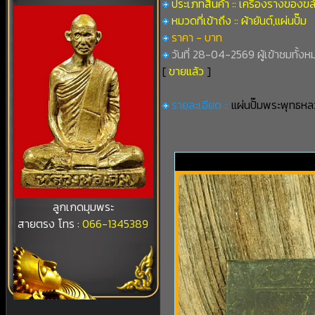
ประเภทสินค้า :: เครื่องรางของขล
หมวดที่เข้าถึง :: ผ้ายันต์,แผ่นปั๊ม
ราคา - บาท
วันที่ 28-04-2569 ผู้เข้าชมทั้งหม
[
ขายแล้ว
]
รายละเอียด ::
แผ่นปั๊มพระพุทธห
ลูกเกดมุมพระ
สายตรง โทร :
066-1345389