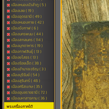
เมืองหนองบัวลำภู ( 5 )
เมืองเลย ( 19 )
เมืองอุดรธานี ( 49 )
เมืองหนองคาย ( 42 )
เมืองบึงกาฬ ( 6 )
เมืองนครพนม ( 44 )
เมืองสกลนคร ( 114 )
เมืองมุกดาหาร ( 19 )
เมืองกาฬสินธุ์ ( 13 )
เมืองยโสธร ( 13 )
เมืองร้อยเอ็ด ( 38 )
เมืองอำนาจเจริญ ( 3 )
เมืองบุรีรัมย์ ( 54 )
เมืองสุรินทร์ ( 48 )
เมืองศรีสะเกษ ( 35 )
เมืองอุบลราชธานี ( 72 )
เมืองมหาสารคาม ( 36 )
พระเครื่องภาคใต้