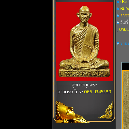
ประเภ
หมวดที
ราคา
วันที
[
ขายแ
รายล
ลูกเกดมุมพระ
สายตรง โทร :
066-1345389