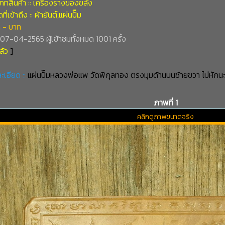
ทสินค้า :: เครื่องรางของขลัง
่เข้าถึง :: ผ้ายันต์,แผ่นปั๊ม
 - บาท
่ 07-04-2565 ผู้เข้าชมทั้งหมด 1001 ครั้ง
ล้ว
]
ะเอียด ::
แผ่นปั๊มหลวงพ่อแพ วัดพิกุลทอง ตรงมุมด้านบนซ้ายขวา ไม่หักนะ
ภาพที่ 1
คลิกดูภาพขนาดจริง