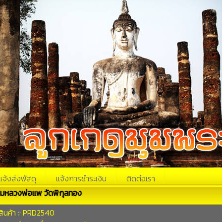
แจ้งส่งพัสดุ
แจ้งการชำระเงิน
ติดต่อเรา
ั๊มหลวงพ่อแพ วัดพิกุลทอง
สินค้า :: PRD2540