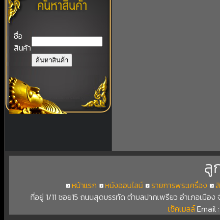
ชื่อ
สินค้า
ลู
หน้าแรก
หนังออนไลน์
รายการพระเครื่อง
ส
ที่อยู่ 1/11 ซอย15 ถนนสุดบรรทัด ตำบลปากเพรียว อำเภอเมือง
เช็คเมลล์
Email 