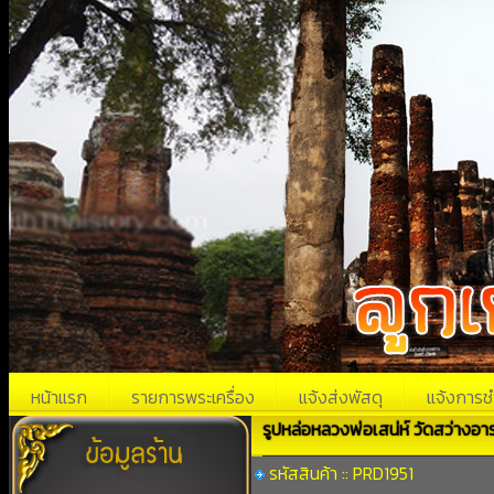
หน้าแรก
รายการพระเครื่อง
แจ้งส่งพัสดุ
แจ้งการช
รูปหล่อหลวงพ่อเสน่ห์ วัดสว่างอา
รหัสสินค้า :: PRD1951