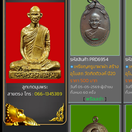
รหัสสินค้า PRD6954
รหั
เหรียญครูบาผาผ่า สร้าง
เ
อุโบสถ วัดกิตติวงค์ ปี20
อุโ
ราคา 500 บาท
รา
ลูกเกดมุมพระ
วันที่ 05-05-2569 ผู้เข้าชม
วันท
ทั้งหมด 60 ครั้ง
ทั้ง
สายตรง โทร :
066-1345389
[
พร้อมเช่า
]