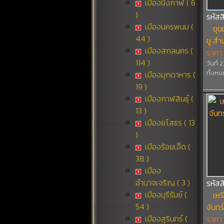
เมืองบึงกาฬ ( 6
)
รหัสส
เมืองนครพนม (
ขุน
44 )
ชู สำ
เมืองสกลนคร (
ราคา
114 )
วันที่ 
ทั้งหม
เมืองมุกดาหาร (
19 )
เมืองกาฬสินธุ์ (
13 )
เมืองยโสธร ( 13
)
เมืองร้อยเอ็ด (
38 )
เมือง
อำนาจเจริญ ( 3 )
รหัส
เมืองบุรีรัมย์ (
เห
54 )
จันทร
เมืองสุรินทร์ (
ราคา