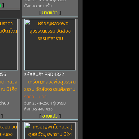
า
]
ทั้งหมด 361 ครั้ง
[
ขายแล้ว
]
356
รหัสสินค้า PRD4322
าดาหลวง
เหรียญหลวงพ่อสุวรรณ
โญ มีโค๊ต
ธรรม วัดสัจจธรรมศิลาราม
ราคา - บาท
เข้าชม
วันที่ 23-11-2564 ผู้เข้าชม
ทั้งหมด 448 ครั้ง
]
[
ขายแล้ว
]