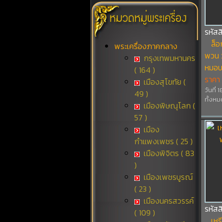
รหัส
ล็อ
พระเครื่องภาคกลาง
พวน 
กรุงเทพมหานคร
หมอ
( 164 )
ราคา
เมืองสุโขทัย (
วันที่ 
49 )
ทั้งหม
เมืองพิษณุโลก (
57 )
เมือง
กำแพงเพชร ( 25 )
เมืองพิจิตร ( 83
)
เมืองเพชรบูรณ์
( 23 )
เมืองนครสวรรค์
รหัสส
( 109 )
เห