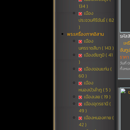
134 )
เมือง
ประจวบคีรีขันธ์ ( 82
)
พระเครื่องภาคอิสาน
รหัส
เมือง
เหร
นครราชสีมา ( 143 )
จันทู
เมืองชัยภูมิ ( 41
ราคา
)
วันที่
เมืองขอนแก่น (
ทั้งหม
60 )
เมือง
หนองบัวลำภู ( 5 )
เมืองเลย ( 19 )
เมืองอุดรธานี (
49 )
เมืองหนองคาย (
42 )