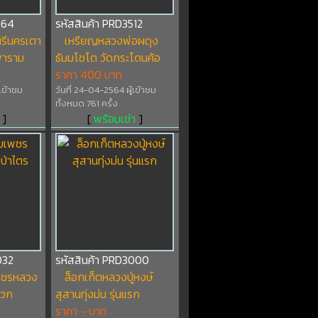
564
รหัสสินค้า PRD3512
ศรีนครเตา
เหรียญหลวงพ่อผดุง
รพาราม
ธัมมโชโต วัดกระโดนค้อ
ราคา 400 บาท
้เข้าชม
วันที่ 24-04-2564 ผู้เข้าชม
ทั้งหมด 761 ครั้ง
]
[
พร้อมเช่า
]
032
รหัสสินค้า PRD3000
เพชรหลวง
ล็อกเก็ตหลวงปู่หงษ์
เวก
สุสานทุ่งม่น รุ่นแรก
ราคา - บาท