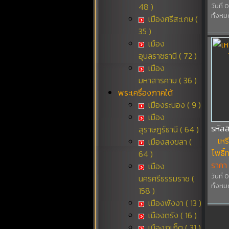
48 )
วันที่
ทั้งหม
เมืองศรีสะเกษ (
35 )
เมือง
อุบลราชธานี ( 72 )
เมือง
มหาสารคาม ( 36 )
พระเครื่องภาคใต้
เมืองระนอง ( 9 )
เมือง
รหัส
สุราษฎร์ธานี ( 64 )
เหร
เมืองสงขลา (
โพธิ์
64 )
ราคา
เมือง
วันที่
นครศรีธรรมราช (
ทั้งหม
158 )
เมืองพังงา ( 13 )
เมืองตรัง ( 16 )
เมืองภูเก็ต ( 31 )