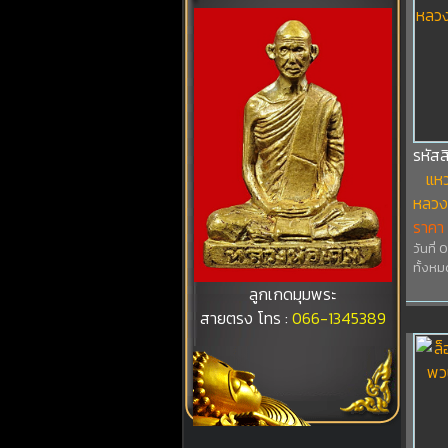
รหัส
แหว
หลวง
ราคา
วันที่
ทั้งหม
ลูกเกดมุมพระ
สายตรง โทร :
066-1345389