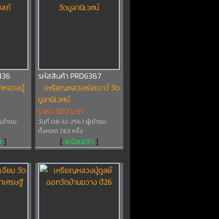
436
รหัสสินค้า PRD6387
าหลวงปู่
เหรียญหลวงพ่อเมาว์ วัด
มูลานิเวศน์
ราคา 300 บาท
้เข้าชม
วันที่ 08-12-2567 ผู้เข้าชม
ทั้งหมด 263 ครั้ง
า
]
[
พร้อมเช่า
]