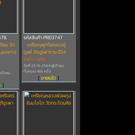
878
รหัสสินค้า PRD3747
จียม วัด
เหรียญพุทโธหลวงปู่
หนองยาว)
ดูลย์ วัดบูรพาราม ปี24
ราคา - บาท
วันที่ 23-11-2564 ผู้เข้าชม
ทั้งหมด 455 ครั้ง
้เข้าชม
[
ขายแล้ว
]
า
]