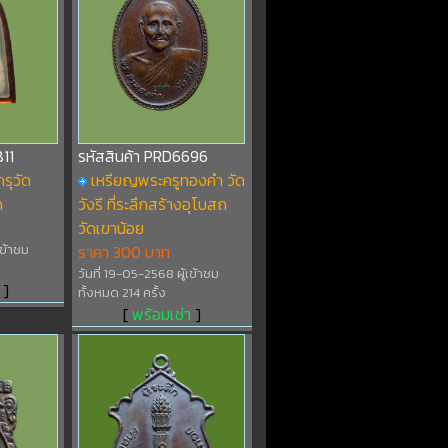
11
รหัสสินค้า PRD6696
รุวัด
เหรียญพระครูทองคำ วัด
ก
วังรี ที่ระลึกสร้างอุโบสถ
วัดเขาน้อย
เข้าชม
ราคา 300 บาท
วันที่ 19-05-2568 ผู้เข้าชม
]
ทั้งหมด 214 ครั้ง
[
พร้อมเช่า
]