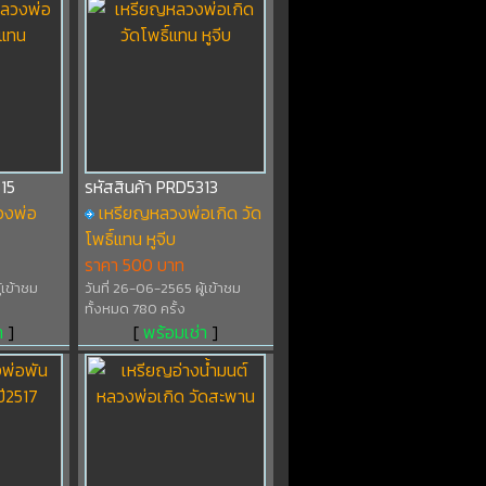
15
รหัสสินค้า PRD5313
วงพ่อ
เหรียญหลวงพ่อเกิด วัด
โพธิ์แทน หูจีบ
ราคา 500 บาท
้เข้าชม
วันที่ 26-06-2565 ผู้เข้าชม
ทั้งหมด 780 ครั้ง
า
]
[
พร้อมเช่า
]