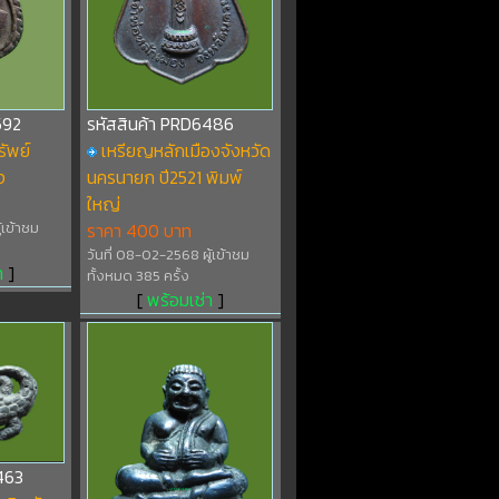
592
รหัสสินค้า PRD6486
ัพย์
เหรียญหลักเมืองจังหวัด
ง
นครนายก ปี2521 พิมพ์
ใหญ่
้เข้าชม
ราคา 400 บาท
วันที่ 08-02-2568 ผู้เข้าชม
า
]
ทั้งหมด 385 ครั้ง
[
พร้อมเช่า
]
463