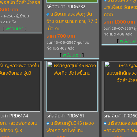
พ่อสนิท วัดลำบัวลอย
รหัสสินค้า PRD6232
นท์(เผื่อน) วัดเล
 800 บาท
เหรียญหลวงพ่อภู วัด
กิตติ์
12-11-2567 ผู้เข้าชม
ช้าง จ.นครนายก อายุ 77 ปี
ราคา 1,000 บาท
ด 231 ครั้ง
[
พร้อมเช่า
]
เนื้อเงิน
วันที่ 29-07-2567 ผู
ทั้งหมด 408 ครั้ง
ราคา 700 บาท
[
พร้อมเช่
วันที่ 16-09-2567 ผู้เข้าชม
ทั้งหมด 462 ครั้ง
[
พร้อมเช่า
]
ินค้า PRD6174
รหัสสินค้า PRD6161
รหัสสินค้า PRD6
รียญหลวงพ่อทองใบ
เหรียญกฐินปี45 หลวง
เหรียญฉลองสม
ดีย์ทอง รุ่น3
พ่อเกิด วัดโพธิ์แทน
หลวงพ่อสนิท วัด