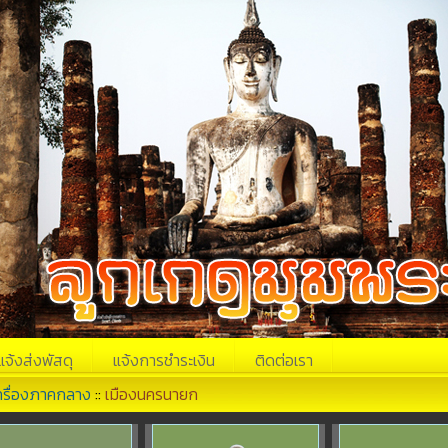
แจ้งส่งพัสดุ
แจ้งการชำระเงิน
ติดต่อเรา
ครื่องภาคกลาง
::
เมืองนครนายก