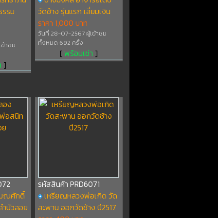
ขธรรม
วัดช้าง รุ่นแรก เลี่ยมเงิน
ราคา 1,000 บาท
วันที่ 28-07-2567 ผู้เข้าชม
ทั้งหมด 692 ครั้ง
้เข้าชม
[
พร้อมเช่า
]
า
]
072
รหัสสินค้า PRD6071
ณศักดิ์
เหรียญหลวงพ่อเกิด วัด
ลำบัวลอย
สะพาน ออกวัดช้าง ปี2517