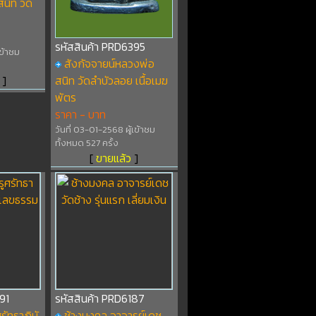
นิท วัด
รหัสสินค้า PRD6395
เข้าชม
สังกัจจายน์หลวงพ่อ
]
สนิท วัดลำบัวลอย เนื้อเมฆ
พัตร
ราคา - บาท
วันที่ 03-01-2568 ผู้เข้าชม
ทั้งหมด 527 ครั้ง
[
ขายแล้ว
]
91
รหัสสินค้า PRD6187
ัทธาภินั
ช้างมงคล อาจารย์เดช