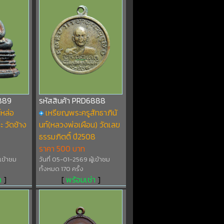
6889
รหัสสินค้า PRD6888
หล่อ
เหรียญพระครูสัทธาภินั
 วัดช้าง
นท์(หลวงพ่อเผือน) วัดเลข
ธรรมภิตติ์ ปี2508
ราคา 500 บาท
้เข้าชม
วันที่ 05-01-2569 ผู้เข้าชม
ทั้งหมด 170 ครั้ง
า
]
[
พร้อมเช่า
]