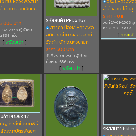
เข้ ทบ. หลวงพ่อสนิท
จระเข้หลวงพ่อส
บัวลอย เลี่ยมเงินยก
ลำบัวลอย โค๊ตอุ
ราคา - บาท
รหัสสินค้า PRD6467
 3,000 บาท
วันที่ 21-01-2568 ผู้
สาริกาเนื้อผง หลวงพ่อ
ทั้งหมด 330 ครั้ง
 14-02-2569 ผู้เข้าชม
สนิท วัดลำบัวลอย ออกที่
[
ขายแล้ว
ด 396 ครั้ง
[
พร้อมเช่า
]
วัดตำหนัก จ.นครนายก
ราคา 500 บาท
วันที่ 25-01-2568 ผู้เข้าชม
ทั้งหมด 656 ครั้ง
[
พร้อมเช่า
]
สินค้า PRD6347
ียญที่ระลึกในงานพิธี
รหัสสินค้า PRD61
สัญญาบัตรพัดยศ
เหรียญพระครูศร