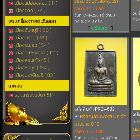
ธรรม วัดบุญลือ รุ่นแรก
เมืองแม่ฮ่องสอน ( 11 )
ราค
ราคา 400 บาท
เมืองตาก ( 34 )
วันท
วันที่ 17-11-2564 ผู้เข้าชม
ทั้ง
พระเครื่องภาคตะวันออก
ทั้งหมด 418 ครั้ง
[
พร้อมเช่า
]
เมืองจันทบุรี ( 80 )
เมืองตราด ( 18 )
เมืองระยอง ( 54 )
เมืองฉะเชิงเทรา ( 110 )
เมืองสระแก้ว ( 5 )
เมืองชลบุรี ( 154 )
เมืองปราจีนบุรี ( 83 )
เทพจีน
รวมเหรียญจีน ( 51 )
รหัสสินค้า PRD4632
รหั
เหรียญลวงพ่อสมนึก วัด
เ
มโนราช ปี 19
ดอน
ราคา 400 บาท
ราค
วันที่ 03-10-2564 ผู้เข้าชม