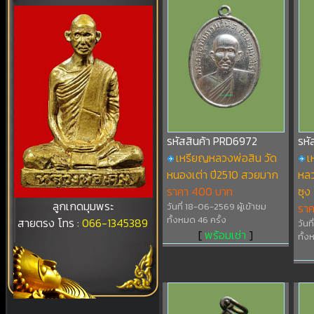
รหัสสินค้า PRD6972
รหั
เหรียญหลวงพ่อสิน วัด
เ
หนองเต่า ปี2510 สวยมาก
หลว
ราคา 400 บาท
ซุง
ลูกเกดมุมพระ
วันที่ 18-06-2569 ผู้เข้าชม
รา
ทั้งหมด 46 ครั้ง
สายตรง โทร :
066-1345389
วันท
[
พร้อมเช่า
]
ทั้ง