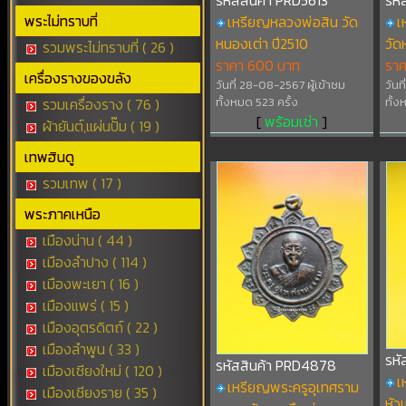
รหัสสินค้า PRD5613
รหั
พระไม่ทราบที่
เหรียญหลวงพ่อสิน วัด
เ
หนองเต่า ปี2510
วัด
รวมพระไม่ทราบที่ ( 26 )
ราคา 600 บาท
รา
เครื่องรางของขลัง
วันที่ 28-08-2567 ผู้เข้าชม
วันท
รวมเครื่องราง ( 76 )
ทั้งหมด 523 ครั้ง
ทั้ง
[
พร้อมเช่า
]
ผ้ายันต์,แผ่นปั๊ม ( 19 )
เทพฮินดู
รวมเทพ ( 17 )
พระภาคเหนือ
เมืองน่าน ( 44 )
เมืองลำปาง ( 114 )
เมืองพะเยา ( 16 )
เมืองแพร่ ( 15 )
เมืองอุตรดิตถ์ ( 22 )
เมืองลำพูน ( 33 )
รหั
รหัสสินค้า PRD4878
เมืองเชียงใหม่ ( 120 )
เ
เหรียญพระครูอุเทศราม
เมืองเชียงราย ( 35 )
หัว