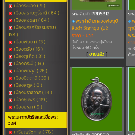
เมืองระนอง ( 9 )
เมืองสุราษฎร์ธานี ( 64 )
รหัสสินค้า PRD5812
รหั
เมืองสงขลา ( 64 )
พระคำข้าวหลวงพ่อฤษี
พ
เมืองนครศรีธรรมราช (
ลิงดำ วัดท่าซุง รุ่น2
ฤาษ
158 )
ราคา - บาท
พร
เมืองพังงา ( 13 )
วันที่ 07-11-2567 ผู้เข้าชม
ราค
ทั้งหมด 462 ครั้ง
เมืองตรัง ( 16 )
วันท
[
ขายแล้ว
]
ทั้ง
เมืองภูเก็ต ( 31 )
เมืองกระบี่ ( 13 )
เมืองพัทลุง ( 26 )
เมืองปัตตานี ( 39 )
เมืองสตูล ( 0 )
เมืองนราธิวาส ( 14 )
เมืองชุมพร ( 119 )
เมืองยะลา ( 9 )
พระมหากษัตริย์และเชื้อพระ
วงศ์
เหรียญรัชกาล ( 78 )