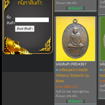
วันท
ทั้งหมด 748 ครั้ง
ทั้ง
[
พร้อมเช่า
]
ชื่อ
สินค้า
รหัสสินค้า PRD4387
รหั
เหรียญพระราชอุทัย
เ
กวี(พุฒ) วัดทุ่งแก้ว รุ่น
หน
พิเศษ
รา
ราคา 300 บาท
วันท
ทั้ง
วันที่ 22-08-2564 ผู้เข้าชม
ทั้งหมด 378 ครั้ง
[
พร้อมเช่า
]