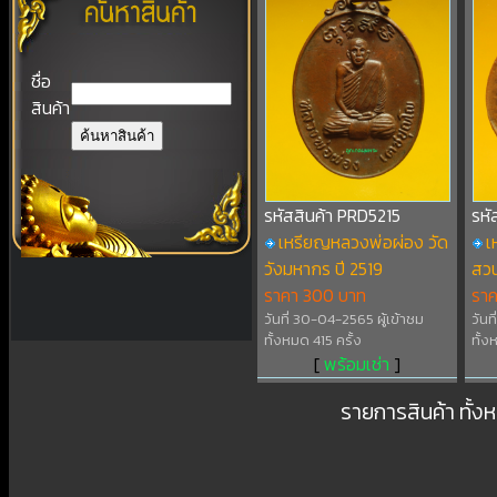
ชื่อ
สินค้า
รหัสสินค้า PRD5215
รหั
เหรียญหลวงพ่อผ่อง วัด
เ
วังมหากร ปี 2519
สว
ราคา 300 บาท
รา
วันที่ 30-04-2565 ผู้เข้าชม
วันท
ทั้งหมด 415 ครั้ง
ทั้ง
[
พร้อมเช่า
]
รายการสินค้า ทั้