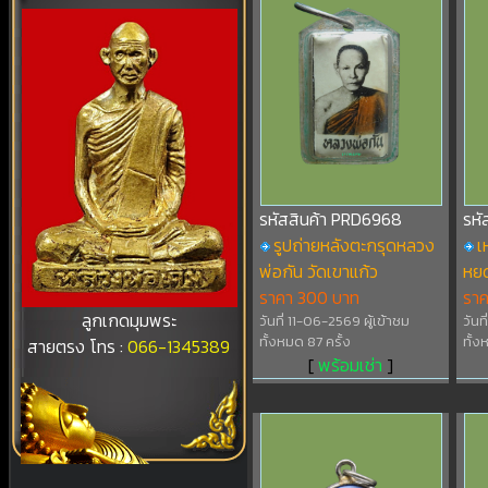
รหัสสินค้า PRD6968
รหั
รูปถ่ายหลังตะกรุดหลวง
เ
พ่อกัน วัดเขาแก้ว
หยด
ราคา 300 บาท
รา
ลูกเกดมุมพระ
วันที่ 11-06-2569 ผู้เข้าชม
วันท
ทั้งหมด 87 ครั้ง
ทั้ง
สายตรง โทร :
066-1345389
[
พร้อมเช่า
]