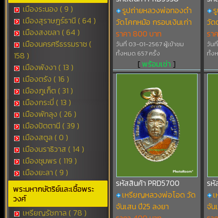
เมืองระนอง ( 9 )
รูปถ่ายหลวงพ่อทองดำ
ร
เมืองสุราษฎร์ธานี ( 64 )
วัดโคกหม้อ กรอบเงินเก่า
วัด
เมืองสงขลา ( 64 )
ราคา 800 บาท
รา
เมืองนครศรีธรรมราช (
วันที่ 03-01-2567 ผู้เข้าชม
วันท
ทั้งหมด 657 ครั้ง
ทั้ง
158 )
[
พร้อมเช่า
]
เมืองพังงา ( 13 )
เมืองตรัง ( 16 )
เมืองภูเก็ต ( 31 )
เมืองกระบี่ ( 13 )
เมืองพัทลุง ( 26 )
เมืองปัตตานี ( 39 )
เมืองสตูล ( 0 )
เมืองนราธิวาส ( 14 )
เมืองชุมพร ( 119 )
เมืองยะลา ( 9 )
รหัสสินค้า PRD5700
รหั
พระมหากษัตริย์และเชื้อพระ
เหรียญหลวงพ่อโอด วัด
เ
วงศ์
จันเสน ปี25 ลงยา
จัน
เหรียญรัชกาล ( 78 )